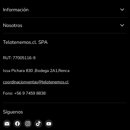
Información
Nosotros
Telotenemos.cl. SPA
RUT: 77005116-9
Issa Pichara 830 ,Bodega 2A1,Renca
coordinacionventas@telotenemos.cl
Fono: +56 9 7459 8838
Síguenos
Encuéntrenos
Encuéntrenos
Encuéntrenos
Encuéntrenos
Encuéntrenos
en
en
en
en
en