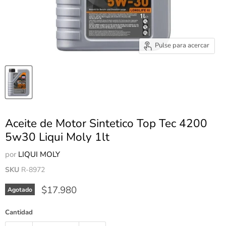
Pulse para acercar
Aceite de Motor Sintetico Top Tec 4200
5w30 Liqui Moly 1lt
por
LIQUI MOLY
SKU
R-8972
Precio actual
$17.980
Agotado
Cantidad