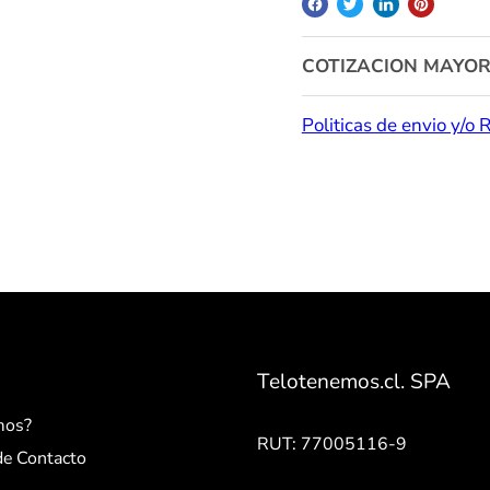
COTIZACION MAYOR
Politicas de envio y/o 
Telotenemos.cl. SPA
mos?
RUT: 77005116-9
de Contacto