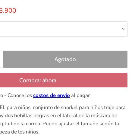
ginal
recio actual
3.900
Agotado
Comprar ahora
io - Conoce los
costos de envío
al pagar
 para niños: conjunto de snorkel para niños traje para
y dos hebillas negras en el lateral de la máscara de
ongitud de la correa. Puede ajustar el tamaño según la
beza de los niños.