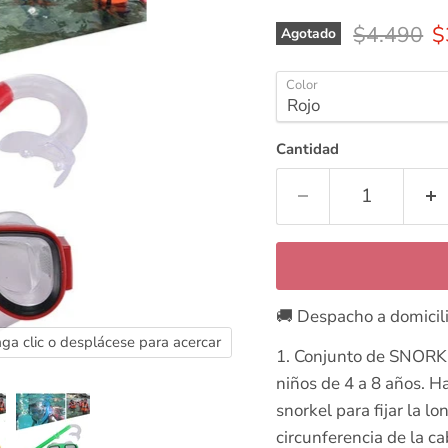
Precio ori
P
$4.490
$
Agotado
Color
Cantidad
🚚 Despacho a domicil
ga clic o desplácese para acercar
1. Conjunto de SNORKEL
niños de 4 a 8 años. Ha
snorkel para fijar la l
circunferencia de la ca